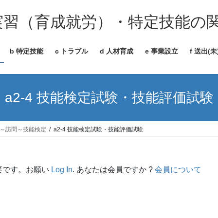
能実習（育成就労）・特定技能の
b 特定技能
c トラブル
d 人材育成
e 事業設立
f 送出(未
a2-4 技能検定試験・技能評価試験
始～訪問～技能検定
a2-4 技能検定試験・技能評価試験
要です。お願い
Log In
. あなたは会員ですか ?
会員について