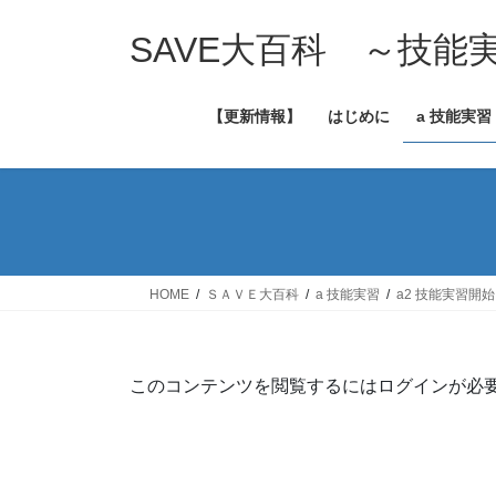
コ
ナ
ン
ビ
SAVE大百科 ～技
テ
ゲ
ン
ー
【更新情報】
はじめに
a 技能実習
ツ
シ
へ
ョ
ス
ン
キ
に
ッ
移
プ
動
HOME
ＳＡＶＥ大百科
a 技能実習
a2 技能実習開
このコンテンツを閲覧するにはログインが必