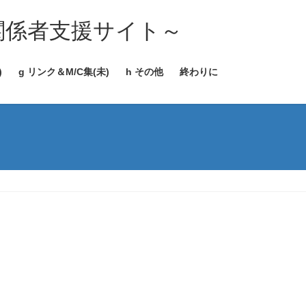
関係者支援サイト～
)
g リンク＆M/C集(未)
h その他
終わりに